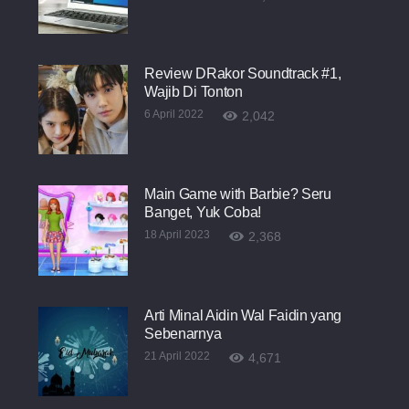
Review DRakor Soundtrack #1,
Wajib Di Tonton
6 April 2022
2,042
Main Game with Barbie? Seru
Banget, Yuk Coba!
18 April 2023
2,368
Arti Minal Aidin Wal Faidin yang
Sebenarnya
21 April 2022
4,671