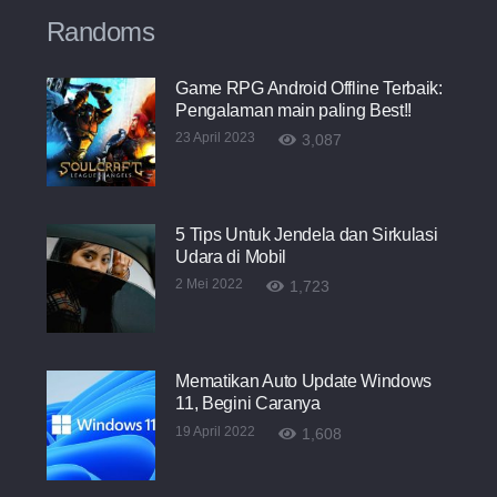
Randoms
Game RPG Android Offline Terbaik:
Pengalaman main paling Best!!
23 April 2023
3,087
5 Tips Untuk Jendela dan Sirkulasi
Udara di Mobil
2 Mei 2022
1,723
Mematikan Auto Update Windows
11, Begini Caranya
19 April 2022
1,608