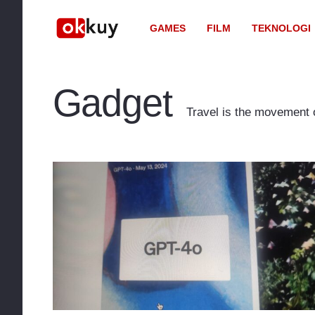
GAMES
FILM
TEKNOLOGI
Gadget
Travel is the movement o