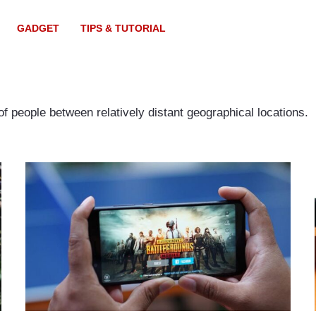
GADGET
TIPS & TUTORIAL
f people between relatively distant geographical locations.