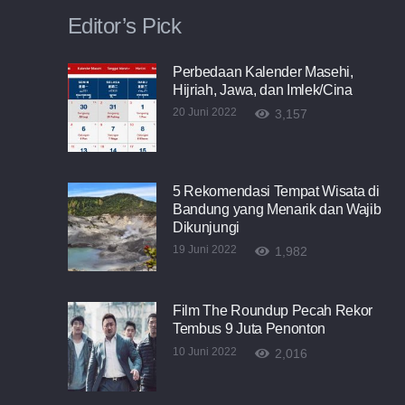
Editor’s Pick
Perbedaan Kalender Masehi,
Hijriah, Jawa, dan Imlek/Cina
20 Juni 2022
3,157
5 Rekomendasi Tempat Wisata di
Bandung yang Menarik dan Wajib
Dikunjungi
19 Juni 2022
1,982
Film The Roundup Pecah Rekor
Tembus 9 Juta Penonton
10 Juni 2022
2,016