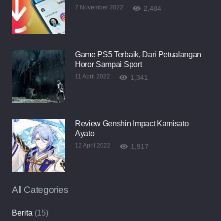
7 November 2022
2,484
Game PS5 Terbaik, Dari Petualangan
Horor Sampai Sport
11 April 2022
1,341
Review Genshin Impact Kamisato
Ayato
12 April 2022
1,917
All Categories
Berita
(15)