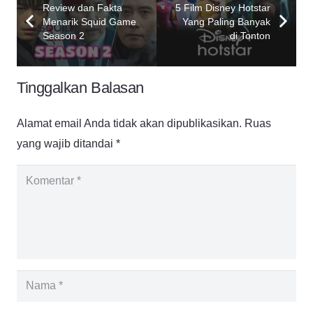
Review dan Fakta
5 Film Disney Hotstar
Menarik Squid Game
Yang Paling Banyak
Season 2
di Tonton
Tinggalkan Balasan
Alamat email Anda tidak akan dipublikasikan.
Ruas
yang wajib ditandai
*