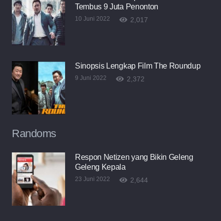
Tembus 9 Juta Penonton
10 Juni 2022
2,017
Sinopsis Lengkap Film The Roundup
9 Juni 2022
2,372
Randoms
Respon Netizen yang Bikin Geleng
Geleng Kepala
23 Juni 2022
2,644