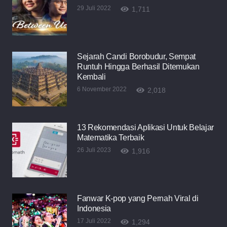
29 Juli 2022
1,711
Sejarah Candi Borobudur, Sempat
Runtuh Hingga Berhasil Ditemukan
Kembali
6 November 2022
2,018
13 Rekomendasi Aplikasi Untuk Belajar
Matematika Terbaik
26 Juli 2023
1,916
Fanwar K-pop yang Pernah Viral di
Indonesia
17 Juli 2022
1,294