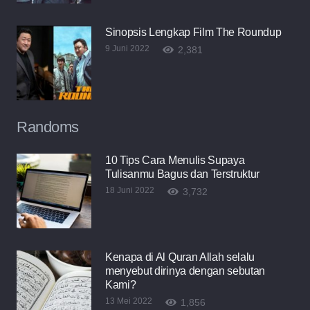
Sinopsis Lengkap Film The Roundup
9 Juni 2022
2,381
Randoms
10 Tips Cara Menulis Supaya
Tulisanmu Bagus dan Terstruktur
18 Juni 2022
3,732
Kenapa di Al Quran Allah selalu
menyebut dirinya dengan sebutan
Kami?
13 Mei 2022
1,856