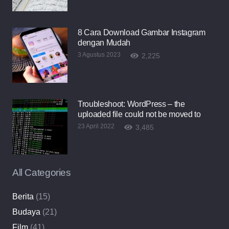
8 Cara Download Gambar Instagram
dengan Mudah
3 Agustus 2023
2,225
Troubleshoot: WordPress – the
uploaded file could not be moved to
23 April 2022
3,485
All Categories
Berita
(15)
Budaya
(21)
Film
(41)