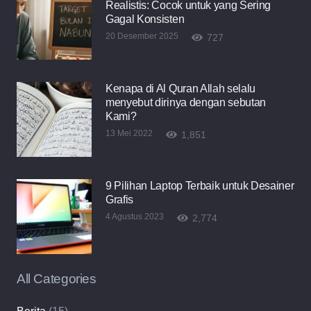
Realistis: Cocok untuk yang Sering
Gagal Konsisten
20 Desember 2025
727
Kenapa di Al Quran Allah selalu
menyebut dirinya dengan sebutan
Kami?
13 Mei 2022
1,851
9 Pilihan Laptop Terbaik untuk Desainer
Grafis
4 Agustus 2023
2,774
All Categories