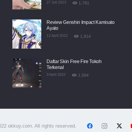
27 Juli 2023
1,781
Review Genshin Impact Kamisato
Ayato
12 April 2022
1,914
Daftar Skin Free Fire Tokoh
Terkenal
3 April 2022
1,584
22 okkuy.com. All rights reserved.