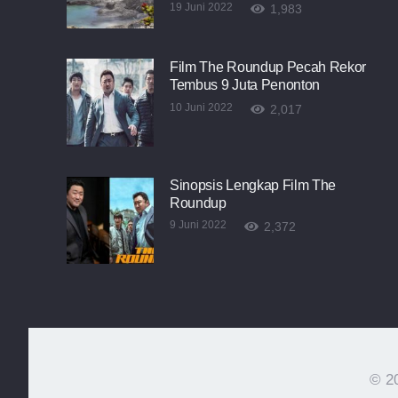
19 Juni 2022
1,983
Film The Roundup Pecah Rekor
Tembus 9 Juta Penonton
10 Juni 2022
2,017
Sinopsis Lengkap Film The
Roundup
9 Juni 2022
2,372
© 20