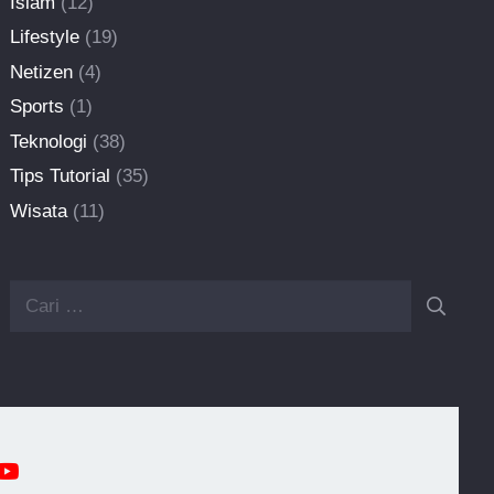
Islam
(12)
Lifestyle
(19)
Netizen
(4)
Sports
(1)
Teknologi
(38)
Tips Tutorial
(35)
Wisata
(11)
Cari
untuk: