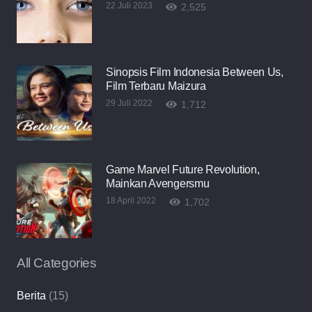
22 Juli 2023
2,525
Sinopsis Film Indonesia Between Us,
Film Terbaru Maizura
29 Juli 2022
1,712
Game Marvel Future Revolution,
Mainkan Avengersmu
18 April 2022
1,702
All Categories
Berita
(15)