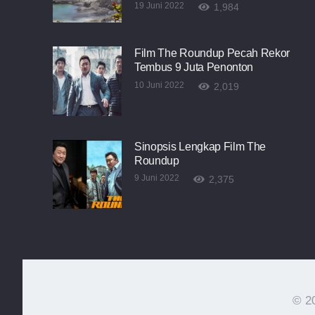
19 Juni 2022
1,984
Film The Roundup Pecah Rekor
Tembus 9 Juta Penonton
10 Juni 2022
2,019
Sinopsis Lengkap Film The
Roundup
9 Juni 2022
2,375
© 20