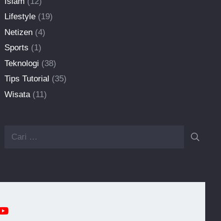
Islam
(12)
Lifestyle
(19)
Netizen
(4)
Sports
(1)
Teknologi
(38)
Tips Tutorial
(35)
Wisata
(11)
Cari
untuk: